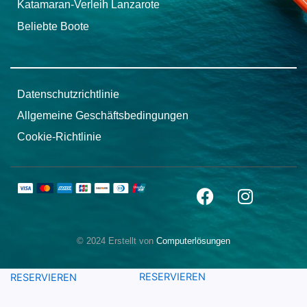
Katamaran-Verleih Lanzarote
Beliebte Boote
Datenschutzrichtlinie
Allgemeine Geschäftsbedingungen
Cookie-Richtlinie
F
I
a
n
c
s
e
t
© 2024 Erstellt von
Computerlösungen
b
a
o
g
RESERVIEREN
RESERVIEREN
o
r
k
a